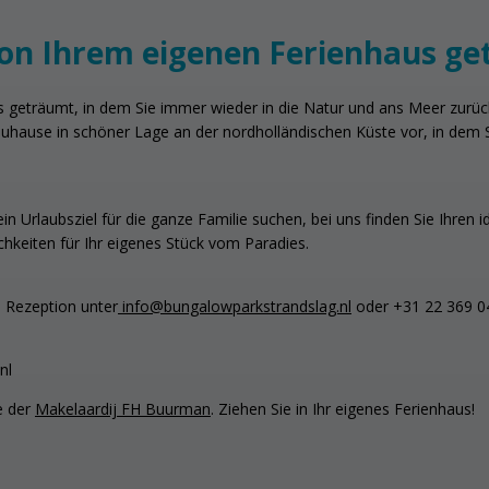
on Ihrem eigenen Ferienhaus g
 geträumt, in dem Sie immer wieder in die Natur und ans Meer zurü
es Zuhause in schöner Lage an der nordholländischen Küste vor, in dem
in Urlaubsziel für die ganze Familie suchen, bei uns finden Sie Ihren 
hkeiten für Ihr eigenes Stück vom Paradies.
e Rezeption unter
info@bungalowparkstrandslag.nl
oder +31 22 369 04
nl
e der
Makelaardij FH Buurman
. Ziehen Sie in Ihr eigenes Ferienhaus!