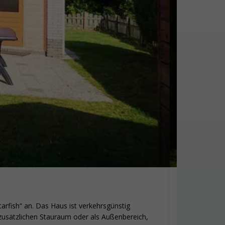
Zeester
arfish“ an. Das Haus ist verkehrsgünstig
In einer sch
 zusätzlichen Stauraum oder als Außenbereich,
isoliert, ho