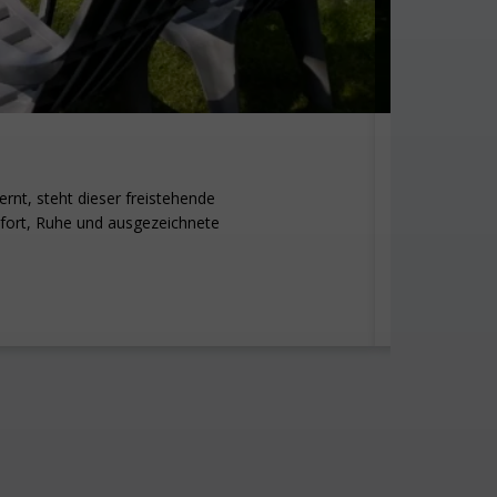
Strandp
nt, steht dieser freistehende
Dieses kürzl
fort, Ruhe und ausgezeichnete
Meer sind zu
Mehr Info