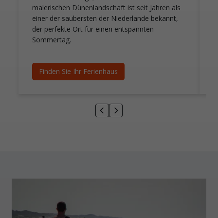
malerischen Dünenlandschaft ist seit Jahren als
U
einer der saubersten der Niederlande bekannt,
C
der perfekte Ort für einen entspannten
H
Sommertag.
E
F
Finden Sie Ihr Ferienhaus