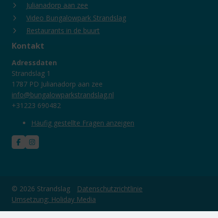
Julianadorp aan zee
Video Bungalowpark Strandslag
Restaurants in de buurt
Kontakt
Adressdaten
Strandslag 1
1787 PD Julianadorp aan zee
info@bungalowparkstrandslag.nl
+31223 690482
Häufig gestellte Fragen anzeigen
© 2026 Strandslag
Datenschutzrichtlinie
Umsetzung: Holiday Media