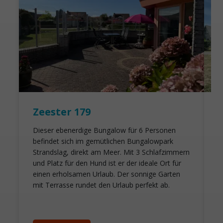
Zeester 179
Dieser ebenerdige Bungalow für 6 Personen
G
befindet sich im gemütlichen Bungalowpark
g
Strandslag, direkt am Meer. Mit 3 Schlafzimmern
e
und Platz für den Hund ist er der ideale Ort für
m
einen erholsamen Urlaub. Der sonnige Garten
e
mit Terrasse rundet den Urlaub perfekt ab.
w