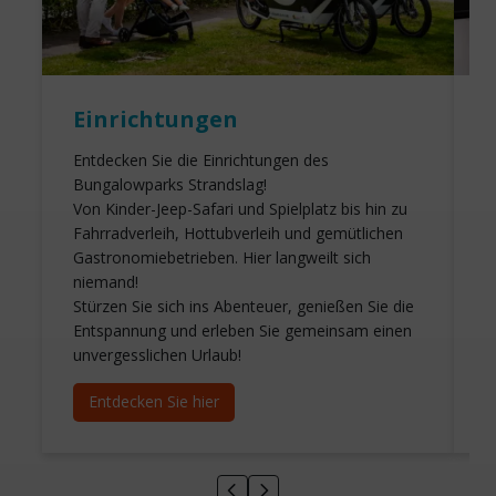
Einrichtungen
Entdecken Sie die Einrichtungen des
S
Bungalowparks Strandslag!
k
Von Kinder-Jeep-Safari und Spielplatz bis hin zu
t
Fahrradverleih, Hottubverleih und gemütlichen
V
Gastronomiebetrieben. Hier langweilt sich
E
niemand!
B
Stürzen Sie sich ins Abenteuer, genießen Sie die
Entspannung und erleben Sie gemeinsam einen
unvergesslichen Urlaub!
Entdecken Sie hier