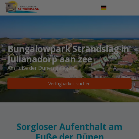
Einloggen
Nederlands
English
Bungalowpark Strandslag in
Julianadorp aan zee
Am Fuße der Dünen gelegen...
Verfügbarkeit suchen
Sorgloser Aufenthalt am
Fuße der Dünen