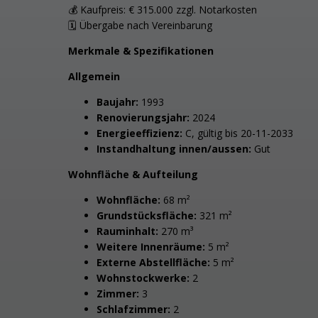
💰 Kaufpreis: € 315.000 zzgl. Notarkosten
🗓 Übergabe nach Vereinbarung
Merkmale & Spezifikationen
Allgemein
Baujahr:
1993
Renovierungsjahr:
2024
Energieeffizienz:
C, gültig bis 20-11-2033
Instandhaltung innen/aussen:
Gut
Wohnfläche & Aufteilung
Wohnfläche:
68 m²
Grundstücksfläche:
321 m²
Rauminhalt:
270 m³
Weitere Innenräume:
5 m²
Externe Abstellfläche:
5 m²
Wohnstockwerke:
2
Zimmer:
3
Schlafzimmer:
2