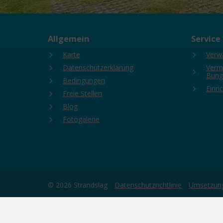
Allgemein
Service
Karte
Verw
Datenschutzerklärung
Vermi
Bung
Bedingungen
Einri
Freie Stellen
Blog
Fotogalerie
© 2026 Strandslag
Datenschutzrichtlinie
Umsetzung
Diese Webseite verwendet Cookies