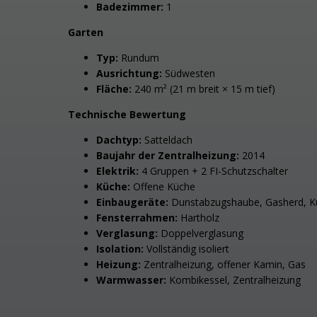
Badezimmer:
1
Garten
Typ:
Rundum
Ausrichtung:
Südwesten
Fläche:
240 m² (21 m breit × 15 m tief)
Technische Bewertung
Dachtyp:
Satteldach
Baujahr der Zentralheizung:
2014
Elektrik:
4 Gruppen + 2 FI-Schutzschalter
Küche:
Offene Küche
Einbaugeräte:
Dunstabzugshaube, Gasherd, K
Fensterrahmen:
Hartholz
Verglasung:
Doppelverglasung
Isolation:
Vollständig isoliert
Heizung:
Zentralheizung, offener Kamin, Gas
Warmwasser:
Kombikessel, Zentralheizung