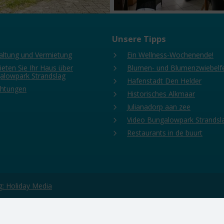
Unsere Tipps
altung und Vermietung
Ein Wellness-Wochenende!
eten Sie Ihr Haus über
Blumen- und Blumenzwiebelfe
alowpark Strandslag
Hafenstadt Den Helder
chtungen
Historisches Alkmaar
Julianadorp aan zee
Video Bungalowpark Strandsl
Restaurants in de buurt
: Holiday Media