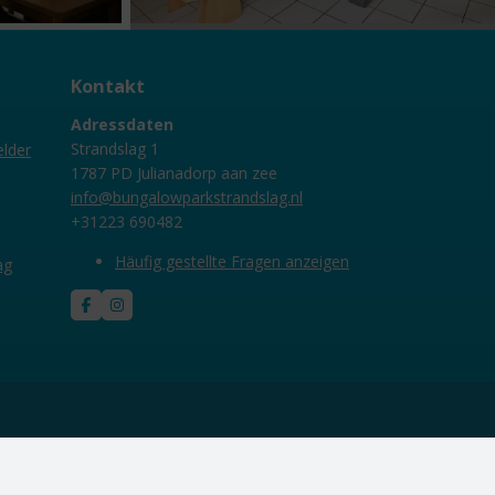
Kontakt
Adressdaten
Strandslag 1
lder
1787 PD Julianadorp aan zee
info@bungalowparkstrandslag.nl
+31223 690482
Häufig gestellte Fragen anzeigen
ag