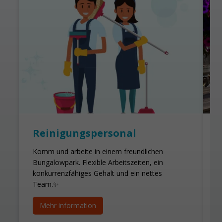
Reinigungspersonal
Komm und arbeite in einem freundlichen
Bungalowpark. Flexible Arbeitszeiten, ein
J
konkurrenzfähiges Gehalt und ein nettes
w
Team.✨
E
a
Mehr information