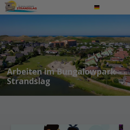
Einloggen
Nederlands
English
Arbeiten im Bungalowpark
Strandslag