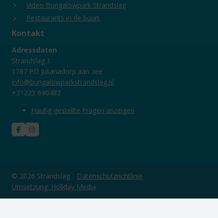
Video Bungalowpark Strandslag
Restaurants in de buurt
Kontakt
Adressdaten
Strandslag 1
1787 PD Julianadorp aan zee
info@bungalowparkstrandslag.nl
+31223 690482
Häufig gestellte Fragen anzeigen
© 2026 Strandslag
Datenschutzrichtlinie
Umsetzung: Holiday Media
Diese Webseite verwendet Cookies